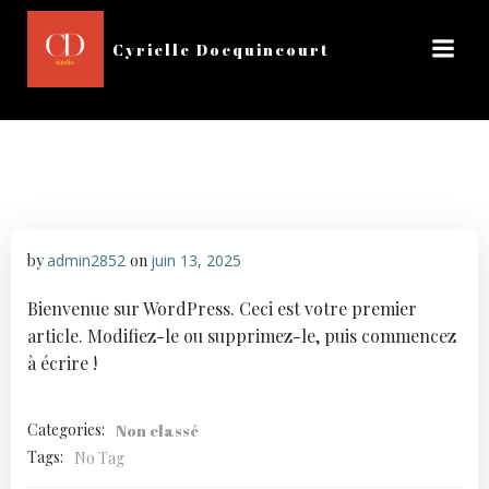
Aller
au
Cyrielle Docquincourt
contenu
by
admin2852
on
juin 13, 2025
Bienvenue sur WordPress. Ceci est votre premier
article. Modifiez-le ou supprimez-le, puis commencez
à écrire !
Categories:
Non classé
Tags:
No Tag